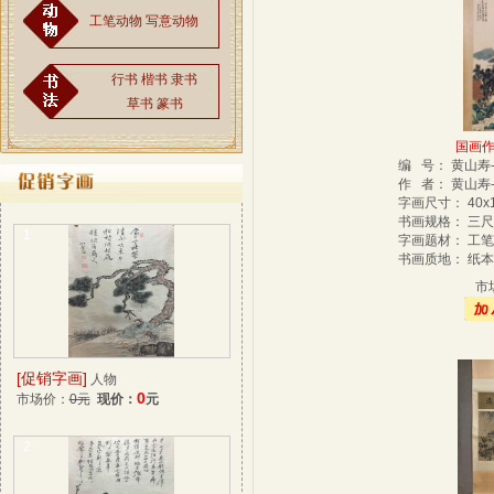
工笔动物
写意动物
行书
楷书
隶书
草书
篆书
国画作品
编 号： 黄山寿-
作 者： 黄山寿-
字画尺寸： 40x
书画规格： 三
1
字画题材： 工
书画质地： 纸
市
[促销字画]
人物
0
市场价：
0元
现价：
元
2