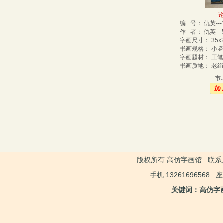
编 号： 仇英--
作 者： 仇英--
字画尺寸： 35x
书画规格： 小
字画题材： 工
书画质地： 老
市
版权所有 高仿字画馆 联系人：
手机:13261696568 
关键词：高仿字