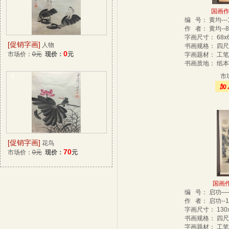
国画作品
编 号： 黄均--
作 者： 黄均--
字画尺寸： 68x
[促销字画]
人物
书画规格： 四
0
市场价：
0元
现价：
元
字画题材： 工
书画质地： 纸
3
市
[促销字画]
花鸟
70
市场价：
0元
现价：
元
国画作
编 号： 启功—
作 者： 启功--
字画尺寸： 130
书画规格： 四
字画题材： 工