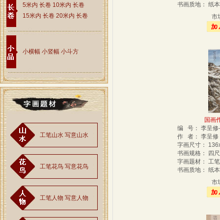
书画质地： 纸
5米内 长卷
10米内 长卷
15米内 长卷
20米内 长卷
市
小横幅
小竖幅
小斗方
国画作
编 号： 李呈修
工笔山水
写意山水
作 者： 李呈
字画尺寸： 136
书画规格： 四
字画题材： 工
工笔花鸟
写意花鸟
书画质地： 纸
市
工笔人物
写意人物