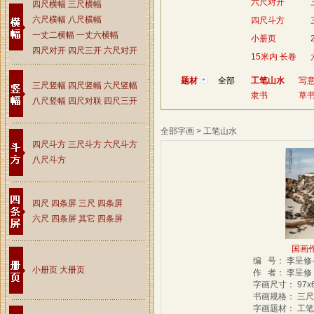
六尺对开
四尺横幅
三尺横幅
六尺横幅
八尺横幅
四尺斗方
一丈二横幅
一丈六横幅
小册页
四尺对开
四尺三开
六尺对开
15米内 长卷
题材
全部
工笔山水
写
三尺竖幅
四尺竖幅
六尺竖幅
隶书
草
八尺竖幅
四尺对联
四尺三开
全部字画 > 工笔山水
四尺斗方
三尺斗方
六尺斗方
八尺斗方
四尺 四条屏
三尺 四条屏
六尺 四条屏
其它 四条屏
国画作
编 号： 李呈修
小册页
大册页
作 者： 李呈
字画尺寸： 97x
书画规格： 三
字画题材： 工