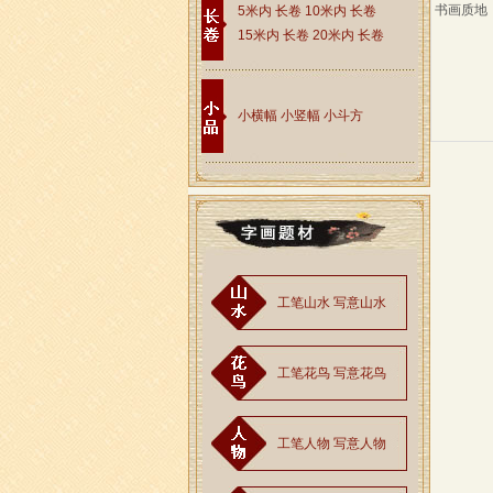
书画质地
5米内 长卷
10米内 长卷
15米内 长卷
20米内 长卷
小横幅
小竖幅
小斗方
工笔山水
写意山水
工笔花鸟
写意花鸟
工笔人物
写意人物