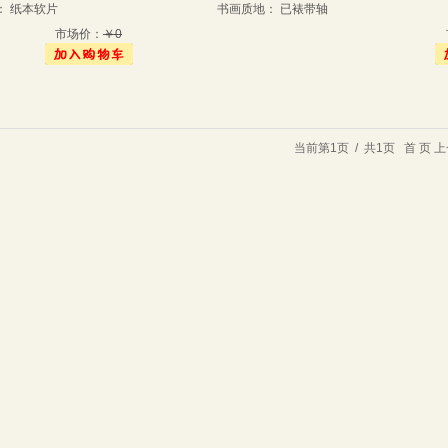
： 纸本软片
书画质地： 已裱带轴
市场价：
￥0
当前第1页 / 共1页
首 页
上