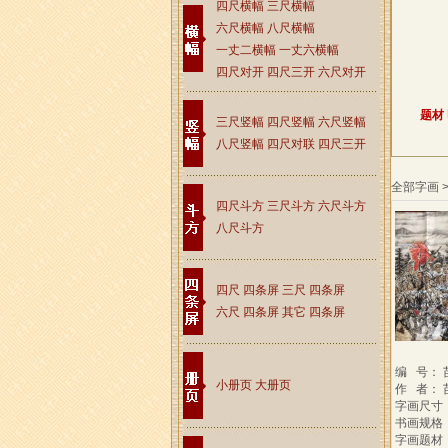
四尺横幅
三尺横幅
六尺横幅
八尺横幅
一丈二横幅
一丈六横幅
四尺对开
四尺三开
六尺对开
题材
三尺竖幅
四尺竖幅
六尺竖幅
八尺竖幅
四尺对联
四尺三开
全部字画 
四尺斗方
三尺斗方
六尺斗方
八尺斗方
四尺 四条屏
三尺 四条屏
六尺 四条屏
其它 四条屏
编 号： 
小册页
大册页
作 者： 
字画尺寸：
书画规格
字画题材