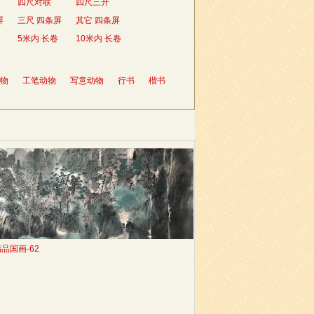
四尺对联
四尺三开
屏
三尺 四条屏
其它 四条屏
5米内 长卷
10米内 长卷
物
工笔动物
写意动物
行书
楷书
品国画-62