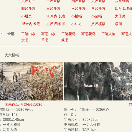
六尺对开
三尺竖幅
四尺竖幅
六尺竖幅
八尺竖幅
四尺斗方
三尺斗方
六尺斗方
八尺斗方
四尺 四条
小册页
20米内 长卷
小横幅
小竖幅
大册页
15米内 长卷
六尺 四条屏
小斗方
八尺横幅
扇面
全部
工笔山水
写意山水
工笔花鸟
写意花鸟
工笔人物
写意人
隶书
草书
篆书
> 一丈六横幅
国画作品-井岗会师1636
精
苗寨新——1636画心c
编 号： 卢禹舜——629画心
苗再新--143
作 者：
 3000x145cm
字画尺寸： 355x92cm
： 一丈六横幅
书画规格： 一丈六横幅
： 写意人物
字画题材： 写意山水