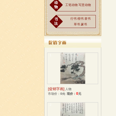
工笔动物
写意动物
行书
楷书
隶书
草书
篆书
1
[促销字画]
人物
0
市场价：
0元
现价：
元
2