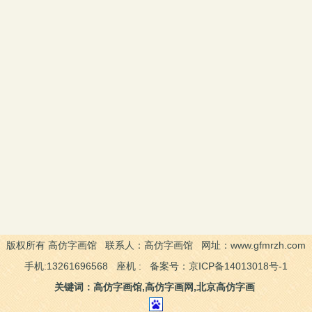
版权所有 高仿字画馆 联系人：高仿字画馆 网址：www.gfmrzh.com
手机:13261696568 座机 : 备案号：京ICP备14013018号-1
关键词：高仿字画馆,高仿字画网,北京高仿字画