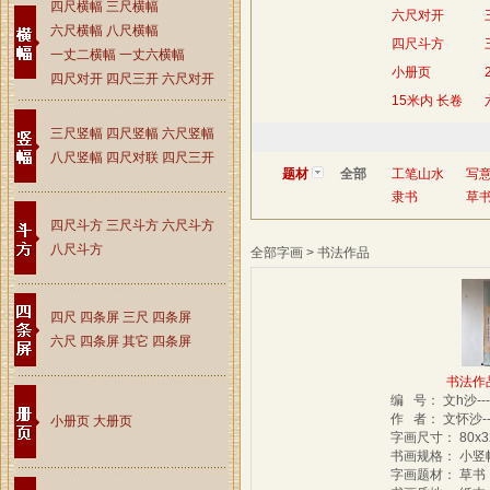
四尺横幅
三尺横幅
六尺对开
六尺横幅
八尺横幅
四尺斗方
一丈二横幅
一丈六横幅
小册页
四尺对开
四尺三开
六尺对开
15米内 长卷
三尺竖幅
四尺竖幅
六尺竖幅
八尺竖幅
四尺对联
四尺三开
题材
全部
工笔山水
写
隶书
草
四尺斗方
三尺斗方
六尺斗方
八尺斗方
全部字画 > 书法作品
四尺 四条屏
三尺 四条屏
六尺 四条屏
其它 四条屏
书法作品-
编 号： 文h沙--
作 者： 文怀沙-
小册页
大册页
字画尺寸： 80x
书画规格： 小
字画题材： 草