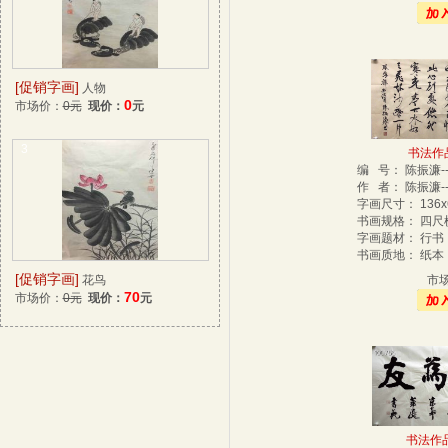
[促销字画]
人物
0
市场价：
0元
现价：
元
3
书法作品-
编 号： 陈振濂-
作 者： 陈振濂--
字画尺寸： 136
书画规格： 四
字画题材： 行
书画质地： 纸
[促销字画]
花鸟
市
70
市场价：
0元
现价：
元
书法作品-