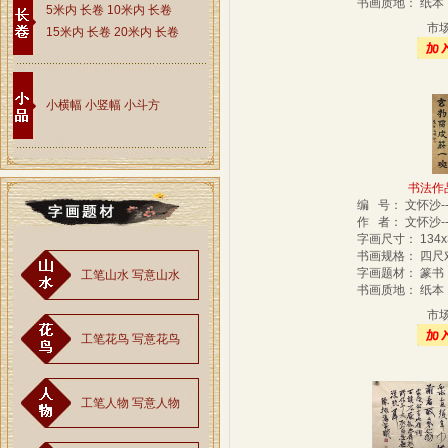
书画质地： 纸
5米内 长卷
10米内 长卷
市
15米内 长卷
20米内 长卷
小横幅
小竖幅
小斗方
书法作品-
编 号： 文怀沙-
作 者： 文怀沙-
字画尺寸： 134x
书画规格： 四
字画题材： 篆
工笔山水
写意山水
书画质地： 纸
市
工笔花鸟
写意花鸟
工笔人物
写意人物