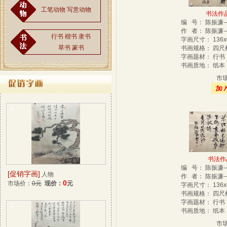
工笔动物
写意动物
书法作品-
编 号： 陈振濂-
作 者： 陈振濂--
行书
楷书
隶书
字画尺寸： 136
草书
篆书
书画规格： 四
字画题材： 行
书画质地： 纸
市
1
书法作品
编 号： 陈振濂-
[促销字画]
人物
作 者： 陈振濂--
0
市场价：
0元
现价：
元
字画尺寸： 136
书画规格： 四
字画题材： 行
2
书画质地： 纸
市