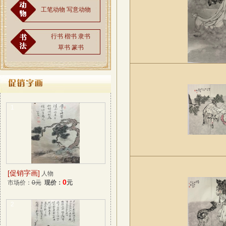
工笔动物
写意动物
行书
楷书
隶书
草书
篆书
1
[促销字画]
人物
0
市场价：
0元
现价：
元
2