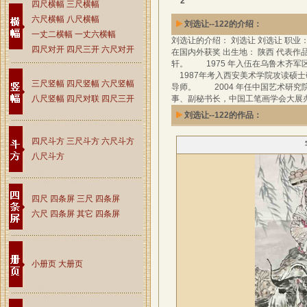
2
四尺横幅
三尺横幅
六尺横幅
八尺横幅
刘选让--122的介绍：
一丈二横幅
一丈六横幅
刘选让的介绍： 刘选让 刘选让 职业
四尺对开
四尺三开
六尺对开
在国内外获奖 出生地： 陕西 代表作品
轩。 1975 年入伍在乌鲁木齐军
1987年考入西安美术学院攻读硕士
三尺竖幅
四尺竖幅
六尺竖幅
导师。 2004 年任中国艺术研
八尺竖幅
四尺对联
四尺三开
事、副秘书长，中国工笔画学会大
刘选让--122的作品：
四尺斗方
三尺斗方
六尺斗方
八尺斗方
四尺 四条屏
三尺 四条屏
六尺 四条屏
其它 四条屏
小册页
大册页