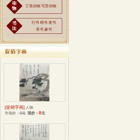
工笔动物
写意动物
行书
楷书
隶书
草书
篆书
1
[促销字画]
人物
0
市场价：
0元
现价：
元
2