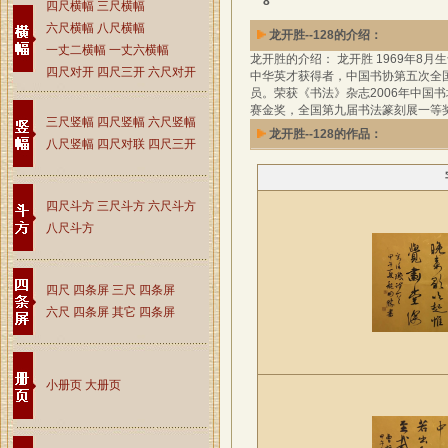
8
四尺横幅
三尺横幅
六尺横幅
八尺横幅
龙开胜--128的介绍：
一丈二横幅
一丈六横幅
龙开胜的介绍： 龙开胜 1969年
四尺对开
四尺三开
六尺对开
中华英才获得者，中国书协第五次全
员。荣获《书法》杂志2006年中国
赛金奖，全国第九届书法篆刻展一等
三尺竖幅
四尺竖幅
六尺竖幅
龙开胜--128的作品：
八尺竖幅
四尺对联
四尺三开
四尺斗方
三尺斗方
六尺斗方
八尺斗方
四尺 四条屏
三尺 四条屏
六尺 四条屏
其它 四条屏
小册页
大册页